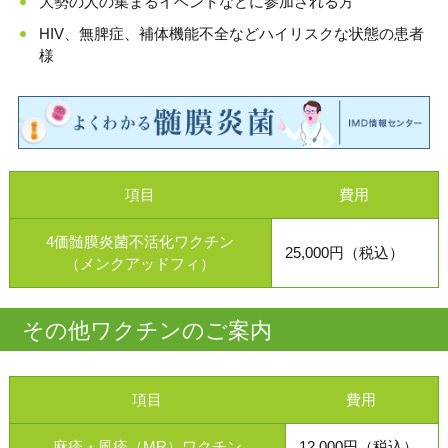
大勢の人の集まるイベントなどに参加される方
HIV、無脾症、補体機能不全などハイリスクな状態の患者
様
項目
費用
4価髄膜炎菌不活化ワクチン
25,000円（税込）
（メンクアッドフィ）
その他ワクチンのご案内
項目
費用
麻疹・風疹（MR）ワクチン
12,000円（税込）