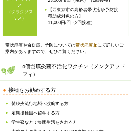
23,000円/回（税込）（2回接種）
ス
【西東京市の高齢者帯状疱疹予防接
（グラクソス
種助成対象の方】
ミス）
11,000円/回（2回接種）
帯状疱疹や合併症、予防については
帯状疱疹.jp
にて詳しいご
案内がありますので、ぜひご覧ください。
4価髄膜炎菌不活化ワクチン（メンクアッド
フィ）
接種をお勧めする方
髄膜炎流行地域へ渡航する方
定期接種国へ留学する方
学生寮などで集団生活をされる方